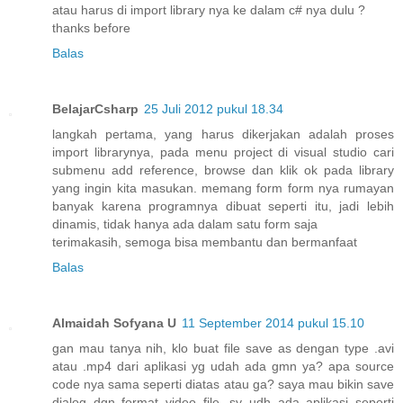
atau harus di import library nya ke dalam c# nya dulu ?
thanks before
Balas
BelajarCsharp
25 Juli 2012 pukul 18.34
langkah pertama, yang harus dikerjakan adalah proses
import librarynya, pada menu project di visual studio cari
submenu add reference, browse dan klik ok pada library
yang ingin kita masukan. memang form form nya rumayan
banyak karena programnya dibuat seperti itu, jadi lebih
dinamis, tidak hanya ada dalam satu form saja
terimakasih, semoga bisa membantu dan bermanfaat
Balas
Almaidah Sofyana U
11 September 2014 pukul 15.10
gan mau tanya nih, klo buat file save as dengan type .avi
atau .mp4 dari aplikasi yg udah ada gmn ya? apa source
code nya sama seperti diatas atau ga? saya mau bikin save
dialog dgn format video file, sy udh ada aplikasi seperti