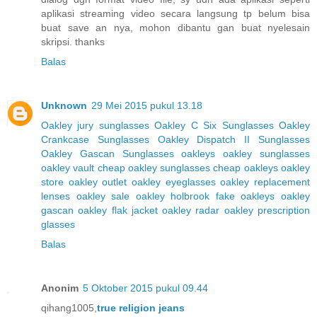
aplikasi streaming video secara langsung tp belum bisa
buat save an nya, mohon dibantu gan buat nyelesain
skripsi. thanks
Balas
Unknown
29 Mei 2015 pukul 13.18
Oakley jury sunglasses
Oakley C Six Sunglasses
Oakley
Crankcase Sunglasses
Oakley Dispatch II Sunglasses
Oakley Gascan Sunglasses
oakleys
oakley sunglasses
oakley vault
cheap oakley sunglasses
cheap oakleys
oakley
store
oakley outlet
oakley eyeglasses
oakley replacement
lenses
oakley sale
oakley holbrook
fake oakleys
oakley
gascan
oakley flak jacket
oakley radar
oakley prescription
glasses
Balas
Anonim
5 Oktober 2015 pukul 09.44
qihang1005,
true religion jeans