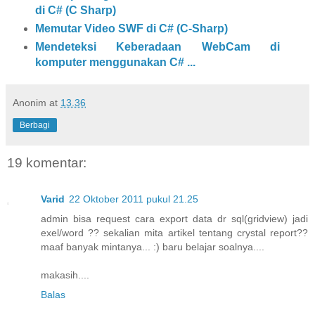
di C# (C Sharp)
Memutar Video SWF di C# (C-Sharp)
Mendeteksi Keberadaan WebCam di
komputer menggunakan C# ...
Anonim
at
13.36
Berbagi
19 komentar:
Varid
22 Oktober 2011 pukul 21.25
admin bisa request cara export data dr sql(gridview) jadi
exel/word ?? sekalian mita artikel tentang crystal report??
maaf banyak mintanya... :) baru belajar soalnya....
makasih....
Balas