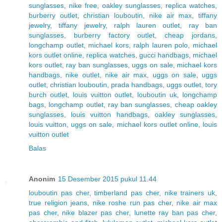
sunglasses
,
nike free
,
oakley sunglasses
,
replica watches
,
burberry outlet
,
christian louboutin
,
nike air max
,
tiffany
jewelry
,
tiffany jewelry
,
ralph lauren outlet
,
ray ban
sunglasses
,
burberry factory outlet
,
cheap jordans
,
longchamp outlet
,
michael kors
,
ralph lauren polo
,
michael
kors outlet online
,
replica watches
,
gucci handbags
,
michael
kors outlet
,
ray ban sunglasses
,
uggs on sale
,
michael kors
handbags
,
nike outlet
,
nike air max
,
uggs on sale
,
uggs
outlet
,
christian louboutin
,
prada handbags
,
uggs outlet
,
tory
burch outlet
,
louis vuitton outlet
,
louboutin uk
,
longchamp
bags
,
longchamp outlet
,
ray ban sunglasses
,
cheap oakley
sunglasses
,
louis vuitton handbags
,
oakley sunglasses
,
louis vuitton
,
uggs on sale
,
michael kors outlet online
,
louis
vuitton outlet
Balas
Anonim
15 Desember 2015 pukul 11.44
louboutin pas cher
,
timberland pas cher
,
nike trainers uk
,
true religion jeans
,
nike roshe run pas cher
,
nike air max
pas cher
,
nike blazer pas cher
,
lunette ray ban pas cher
,