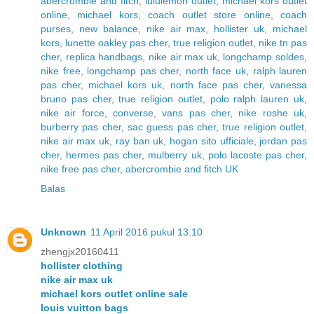
abercrombie and fitch
,
lululemon outlet
,
michael kors outlet
online
,
michael kors
,
coach outlet store online
,
coach
purses
,
new balance
,
nike air max
,
hollister uk
,
michael
kors
,
lunette oakley pas cher
,
true religion outlet
,
nike tn pas
cher
,
replica handbags
,
nike air max uk
,
longchamp soldes
,
nike free
,
longchamp pas cher
,
north face uk
,
ralph lauren
pas cher
,
michael kors uk
,
north face pas cher
,
vanessa
bruno pas cher
,
true religion outlet
,
polo ralph lauren uk
,
nike air force
,
converse
,
vans pas cher
,
nike roshe uk
,
burberry pas cher
,
sac guess pas cher
,
true religion outlet
,
nike air max uk
,
ray ban uk
,
hogan sito ufficiale
,
jordan pas
cher
,
hermes pas cher
,
mulberry uk
,
polo lacoste pas cher
,
nike free pas cher
,
abercrombie and fitch UK
Balas
Unknown
11 April 2016 pukul 13.10
zhengjx20160411
hollister clothing
nike air max uk
michael kors outlet online sale
louis vuitton bags