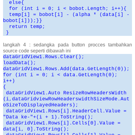
else{
for (int i = 0; i < bobot.Length; i++){
temp[i] = bobot[i] - (alpha * (data[i] -
bobot[i]));}}
return temp;
}
langkah 4 : sedangka pada button procces tambahkan
source code seperti dibawah ini
dataGridView1.Rows.Clear();
loadData();
dataGridView1.Rows.Add(data.GetLength(0));
for (int i = 0; i < data.GetLength(0);
i++)
{
dataGridView1.Auto ResizeRowHeadersWidth
(i,dataGridviewRowHeaderswidthSizeMode.Aut
oSizeToDisplayedHeaders);
dataGridView1.Rows[i].HeaderCell.Value =
"Data ke-"+(i + 1).ToString();
dataGridView1.Rows[i].Cells[0].Value =
data[i, 0].ToString();