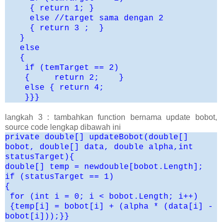
{ return 1; }
else //target sama dengan 2
{ return 3 ; }
}
else
{
if (temTarget == 2)
{ return 2; }
else { return 4;
}}}
langkah 3 : tambahkan function bernama update bobot,
source code lengkap dibawah ini
private double[] updateBobot(double[]
bobot, double[] data, double alpha,int
statusTarget){
double[] temp = newdouble[bobot.Length];
if (statusTarget == 1)
{
for (int i = 0; i < bobot.Length; i++)
{temp[i] = bobot[i] + (alpha * (data[i] -
bobot[i]));}}