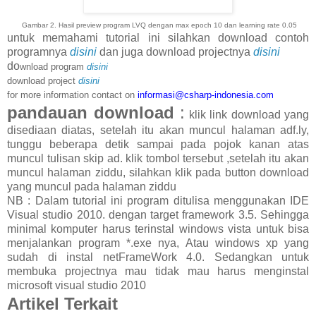
Gambar 2. Hasil preview program LVQ dengan max epoch 10 dan learning rate 0.05
untuk memahami tutorial ini silahkan download contoh
programnya
disini
dan juga download projectnya
disini
do
wnload program
disini
download project
disini
for more information contact on
informasi@csharp-indonesia.com
pandauan download
:
klik link download yang
disediaan diatas, setelah itu akan muncul halaman adf.ly,
tunggu beberapa detik sampai pada pojok kanan atas
muncul tulisan skip ad. klik tombol tersebut ,setelah itu akan
muncul halaman ziddu, silahkan klik pada button download
yang muncul pada halaman ziddu
NB : Dalam tutorial ini program ditulisa menggunakan IDE
Visual studio 2010. dengan target framework 3.5. Sehingga
minimal komputer harus terinstal windows vista untuk bisa
menjalankan program *.exe nya, Atau windows xp yang
sudah di instal netFrameWork 4.0. Sedangkan untuk
membuka projectnya mau tidak mau harus menginstal
microsoft visual studio 2010
Artik
el Terkait