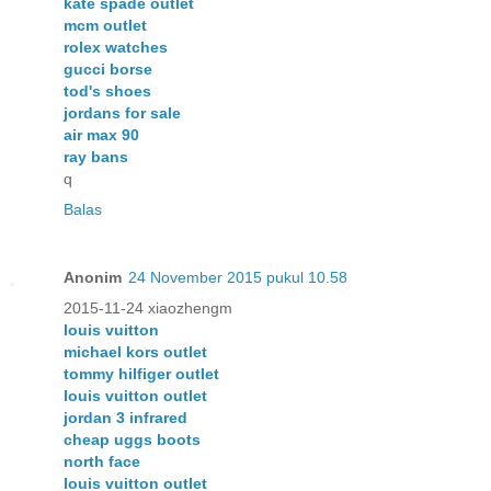
kate spade outlet
mcm outlet
rolex watches
gucci borse
tod's shoes
jordans for sale
air max 90
ray bans
q
Balas
Anonim
24 November 2015 pukul 10.58
2015-11-24 xiaozhengm
louis vuitton
michael kors outlet
tommy hilfiger outlet
louis vuitton outlet
jordan 3 infrared
cheap uggs boots
north face
louis vuitton outlet