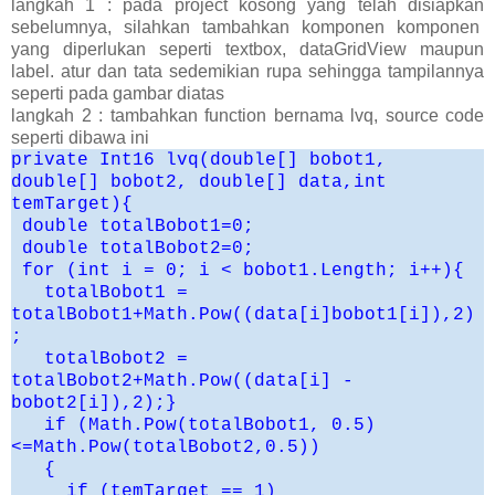
langkah 1 : pada project kosong yang telah disiapkan
sebelumnya, silahkan tambahkan komponen komponen
yang diperlukan seperti textbox, dataGridView maupun
label. atur dan tata sedemikian rupa sehingga tampilannya
seperti pada gambar diatas
langkah 2 : tambahkan function bernama lvq, source code
seperti dibawa ini
private Int16 lvq(double[] bobot1,
double[] bobot2, double[] data,int
temTarget){
double totalBobot1=0;
double totalBobot2=0;
for (int i = 0; i < bobot1.Length; i++){
totalBobot1 =
totalBobot1+Math.Pow((data[i]bobot1[i]),2)
;
totalBobot2 =
totalBobot2+Math.Pow((data[i] -
bobot2[i]),2);}
if (Math.Pow(totalBobot1, 0.5)
<=Math.Pow(totalBobot2,0.5))
{
if (temTarget == 1)