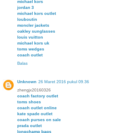
michael kors
jordan 3
michael kors outlet
louboutin
moncler jackets
oakley sunglasses
louis vuitton
michael kors uk
toms wedges
coach outlet
Balas
Unknown
26 Maret 2016 pukul 09.36
zhengjx20160326
coach factory outlet
toms shoes
coach outlet online
kate spade outlet
coach purses on sale
prada outlet
longchamp bags