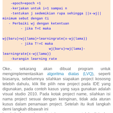
-epoch=epoch +1
-kerjakan untuk i=1 sampai n
-tentukan j sedemikian rupa sehingga ||x-wj||
minimum sebut dengan Ci
- Perbaiki wj dengan ketentuan
- jika T=C maka
wj(baru)=wj(lama)+learningrate(x-wj(lama))
- jika T!=C maka
wj(baru)=wj(lama)-
learningrate(x-wj(lama))
-kurangin learning rate
Oke.. sekarang akan dibuat program untuk
mengimplementasikan
algoritma diatas (LVQ)
, seperti
biasanya, sebelumnya silahkan siapakan project kososng
telebih dahulu, klik file pilih new project pada IDE yang
digunakan, pada contoh kasus yang saya gunakan adalah
visual studio 2010. Pada kotak project name, silahkan isi
nama project sesuai dengan keinginan, tidak ada aturan
kusus dalam penamaan project. Setelah itu ikuti langkah
demi langkah dibawah ini