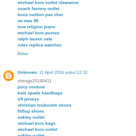
michael kors outlet clearance
coach factory outlet
louis vuitton pas cher
air max 90
true religion jeans
michael kors purses
ralph lauren sale
rolex replica watches
Balas
Unknown
11 April 2016 pukul 12.32
zhengjx20160411
juicy couture
kate spade handbags
nfl jerseys
christian louboutin shoes
fitflop shoes
oakley outlet
michael kors bags
michael kors outlet
oakley outlet