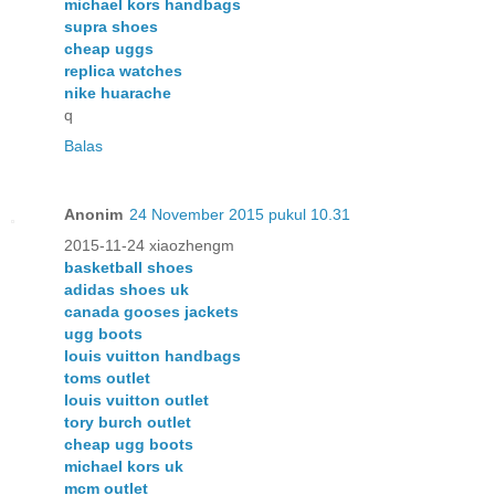
michael kors handbags
supra shoes
cheap uggs
replica watches
nike huarache
q
Balas
Anonim
24 November 2015 pukul 10.31
2015-11-24 xiaozhengm
basketball shoes
adidas shoes uk
canada gooses jackets
ugg boots
louis vuitton handbags
toms outlet
louis vuitton outlet
tory burch outlet
cheap ugg boots
michael kors uk
mcm outlet