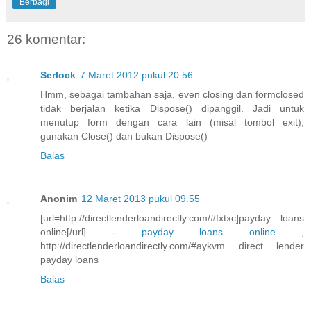
Berbagi
26 komentar:
Serlock
7 Maret 2012 pukul 20.56
Hmm, sebagai tambahan saja, even closing dan formclosed
tidak berjalan ketika Dispose() dipanggil. Jadi untuk
menutup form dengan cara lain (misal tombol exit),
gunakan Close() dan bukan Dispose()
Balas
Anonim
12 Maret 2013 pukul 09.55
[url=http://directlenderloandirectly.com/#fxtxc]payday loans
online[/url] -
payday loans online
,
http://directlenderloandirectly.com/#aykvm direct lender
payday loans
Balas